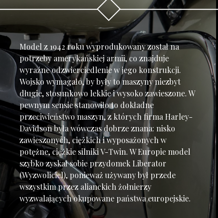
Model z 1942 roku wyprodukowany został na
potrzeby amerykańskiej armii, co znajduje
wyraźne odzwierciedlenie w jego konstrukcji.
Wojsko wymagało, by były to maszyny niezbyt
długie, stosunkowo lekkie i wysoko zawieszone. W
pewnym sensie stanowiło to dokładne
przeciwieństwo maszyn, z których firma Harley-
Davidson była wówczas dobrze znana: nisko
zawieszonych, ciężkich i wyposażonych w
potężne, ciężkie silniki V-Twin. W Europie model
szybko zyskał sobie przydomek Liberator
(Wyzwoliciel), ponieważ używany był przede
wszystkim przez alianckich żołnierzy
wyzwalających okupowane państwa europejskie.