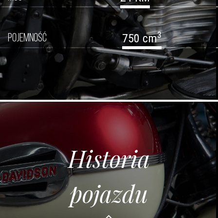
3
750 cm
POJEMNOŚĆ
Historia
pojazdu