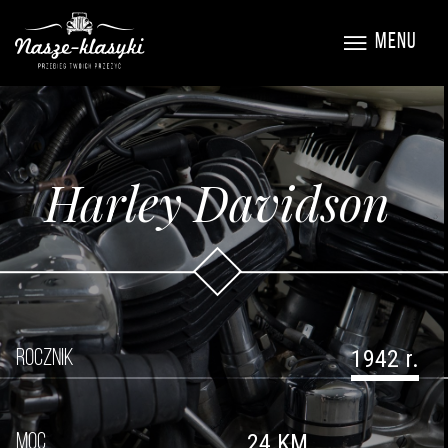
MENU
Harley Davidson
1942 r.
ROCZNIK
24 KM
MOC