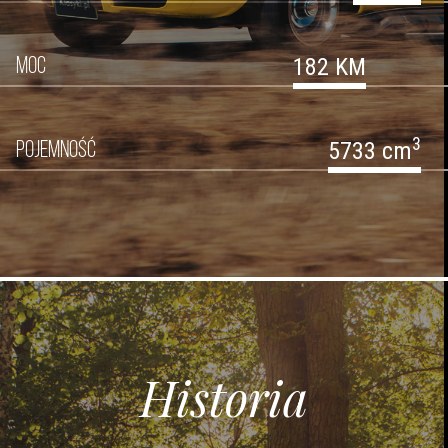
182 KM
MOC
3
5733 cm
POJEMNOŚĆ
Historia