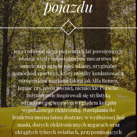
pojazdu
Jego rodowód sięga pierwszych lat powojennych:
właśnie wtedy najpotężniejsze mocarstwo na
świecie zapragnęło mieć własny, oryginalny
samochód sportowy, który mógłby konkurować z
europejskimi markami takimi jak Alfa Romeo,
Jaguar czy, nieco później, niemieckie Porsche.
Inżynierowie inspirowali się stylistyką
odrzutowców, surowym wyglądem kokpitu
wypełnionego elektroniką. Nawiązania do
lotnictwa można łatwo dostrzec w wydłużonej linii
maski, dużych elektronicznych zegarach oraz
okrągłych tylnych światłach, przypominających