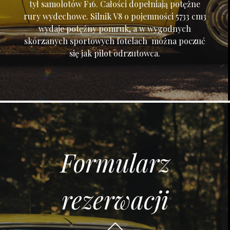
tył samolotów F16. Całości dopełniają potężne
rury wydechowe. Silnik V8 o pojemności 5733 cm3
wydaje potężny pomruk, a w wygodnych
skórzanych sportowych fotelach można poczuć
się jak pilot odrzutowca.
Formularz
rezerwacji