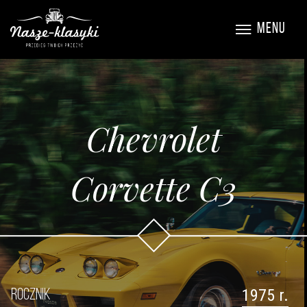
MENU
Chevrolet
Corvette C3
1975 r.
ROCZNIK